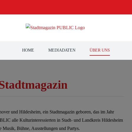
HOME
MEDIADATEN
ÜBER UNS
Stadtmagazin
nnover und Hildesheim, ein Stadtmagazin geboren, das im Jahr
PUBLIC alle Kulturinteressierten in Stadt- und Landkreis Hildesheim
he Musik, Bühne, Ausstellungen und Partys.