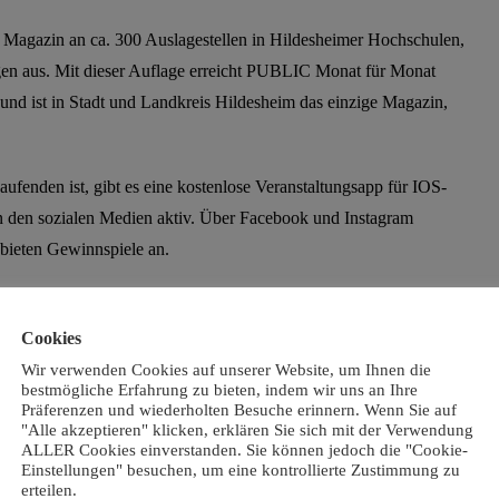
 Magazin an ca. 300 Auslagestellen in Hildesheimer Hochschulen,
ngen aus. Mit dieser Auflage erreicht PUBLIC Monat für Monat
und ist in Stadt und Landkreis Hildesheim das einzige Magazin,
fenden ist, gibt es eine kostenlose Veranstaltungsapp für IOS-
 den sozialen Medien aktiv. Über Facebook und Instagram
 bieten Gewinnspiele an.
führer LOKAL SPEZIAL. Das LOKAL SPEZIAL bietet einen
ichtungen in Stadt und Landkreis Hildesheim und wird in
Cookies
ion herausgegeben. Das LOKAL SPEZIAL erscheint einmal jährlich
Wir verwenden Cookies auf unserer Website, um Ihnen die
bestmögliche Erfahrung zu bieten, indem wir uns an Ihre
Präferenzen und wiederholten Besuche erinnern. Wenn Sie auf
"Alle akzeptieren" klicken, erklären Sie sich mit der Verwendung
ch der Gastronomiefüher LOKAL SPEZIAL über die Agentur
ALLER Cookies einverstanden. Sie können jedoch die "Cookie-
Einstellungen" besuchen, um eine kontrollierte Zustimmung zu
erteilen.