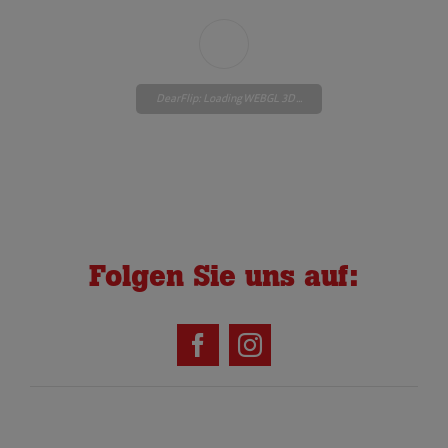
DearFlip: Loading WEBGL 3D ...
Please wait while flipbook is
loading. For more related info,
Folgen Sie uns auf:
FAQs and issues please refer to
DearFlip WordPress Flipbook
Plugin Help
documentation.