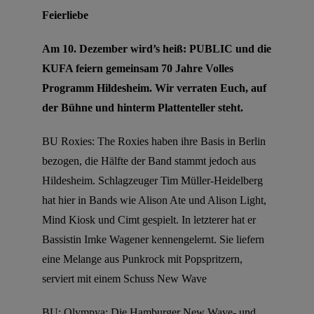
Feierliebe
Am 10. Dezember wird’s heiß: PUBLIC und die
KUFA feiern gemeinsam 70 Jahre Volles
Programm Hildesheim. Wir verraten
Euch,
auf
der Bühne und hinterm Plattenteller steht.
BU
Roxies
:
The
Roxies
haben ihre Basis in Berlin
bezogen, die Hälfte der Band stammt jedoch aus
Hildesheim. Schlagzeuger Tim Müller-Heidelberg
hat hier in Bands wie Alison Ate und Alison Light,
Mind
Kiosk und
Cimt
gespielt.
In letzterer hat er
Bassistin Imke Wagener
kennengelernt. Sie liefern
eine Melange aus Punkrock mit Popspritzern,
serviert mit einem Schuss New Wave
BU:
Olympya
: Die
Hamburger New Wave- und