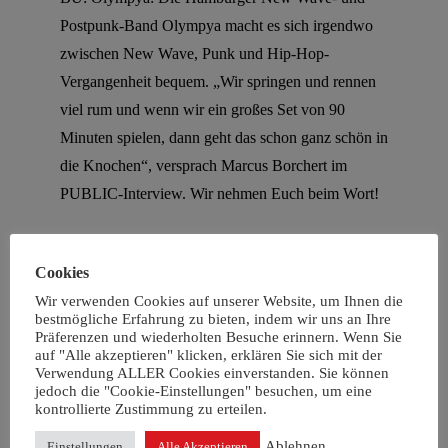
Postpunk-Band
Olympya
macht es sich ir
gendwo
zwischen New Wave, Punk und Hip-Hop-
Vergangenheit
bequem.
„Wir springen und rennen
viel rum und wenn wir ein großes Set von 90
Minuten spielen, dann geht das schon ganz schön in
die Knochen
“, versprach
Marcus Borchert
im
PUBLIC-Interview. Wir nehmen Euch beim Wort!
BU
Whollebe
:
Die
Hildesheimer Legende DJ The
Whollebe
, bekannt aus den „Pop Explosion“-Partys
Cookies
im
Thav
,
sorgt für
verdammt guten Indiepop vom
Wir verwenden Cookies auf unserer Website, um Ihnen die
bestmögliche Erfahrung zu bieten, indem wir uns an Ihre
Plattenteller
Präferenzen und wiederholten Besuche erinnern. Wenn Sie
auf "Alle akzeptieren" klicken, erklären Sie sich mit der
Verwendung ALLER Cookies einverstanden. Sie können
BU Hilde Tanzt:
DJ
Braesh
& Jesse James
bringen
jedoch die "Cookie-Einstellungen" besuchen, um eine
Hilde zum
Tanzen
. Mit im Gepäck: Neues,
kontrollierte Zustimmung zu erteilen.
Angesagtes und Altbekanntes aus
Indie
, Rock,
Ablehnen
Einstellungen
Alle Akzeptieren