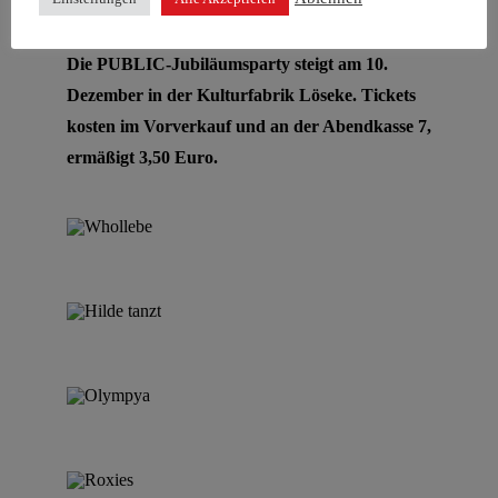
Alternative und Artverwandtem
Die PUBLIC-Jubiläumsparty steigt am 10.
Dezember in der Kulturfabrik
Löseke
. Tickets
kosten im Vorverkauf und an der Abendkasse 7,
ermäßigt 3,50 Euro.